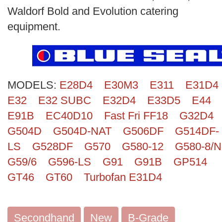
Search
Waldorf Bold and Evolution catering
equipment.
MODELS:
E28D4
E30M3
E311
E31D4
E32
E32 SUBC
E32D4
E33D5
E44
E91B
EC40D10
Fast Fri FF18
G32D4
G504D
G504D-NAT
G506DF
G514DF-
LS
G528DF
G570
G580-12
G580-8/N
G59/6
G596-LS
G91
G91B
GP514
GT46
GT60
Turbofan E31D4
Secondhand
New
B-Grade